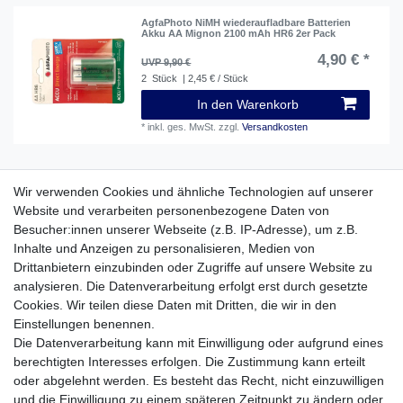
AgfaPhoto NiMH wiederaufladbare Batterien
Akku AA Mignon 2100 mAh HR6 2er Pack
4,90 € *
UVP 9,90 €
2
Stück
| 2,45 € / Stück
In den Warenkorb
*
inkl. ges. MwSt.
zzgl.
Versandkosten
AgfaPhoto NiMH wiederaufladbare Batterien
Wir verwenden Cookies und ähnliche Technologien auf unserer
Akku AA Mignon 2300 mAh HR6 2er Pack
Website und verarbeiten personenbezogene Daten von
4,70 € *
UVP 9,50 €
Besucher:innen unserer Webseite (z.B. IP-Adresse), um z.B.
2
Stück
| 2,35 € / Stück
Inhalte und Anzeigen zu personalisieren, Medien von
Drittanbietern einzubinden oder Zugriffe auf unsere Website zu
In den Warenkorb
analysieren. Die Datenverarbeitung erfolgt erst durch gesetzte
*
inkl. ges. MwSt.
zzgl.
Versandkosten
Cookies. Wir teilen diese Daten mit Dritten, die wir in den
Einstellungen benennen.
Die Datenverarbeitung kann mit Einwilligung oder aufgrund eines
maxmax® MXP22 2.600 mAh Powerbank -
berechtigten Interesses erfolgen. Die Zustimmung kann erteilt
Mobiles Ladegerät für alle Geräte mit USB
Anschluss
oder abgelehnt werden. Es besteht das Recht, nicht einzuwilligen
1,50 € *
UVP 6,99 €
und die Einwilligung zu einem späteren Zeitpunkt zu ändern oder