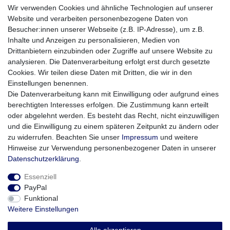
Wir verwenden Cookies und ähnliche Technologien auf unserer
GRIXX Optimum Power Adapter • USB Duo-
Charger • Steckdosen Ladeadapter für 2 Geräte
Website und verarbeiten personenbezogene Daten von
Besucher:innen unserer Webseite (z.B. IP-Adresse), um z.B.
5,90 € *
Inhalte und Anzeigen zu personalisieren, Medien von
In den Warenkorb
Drittanbietern einzubinden oder Zugriffe auf unsere Website zu
*
inkl. ges. MwSt.
zzgl.
Versandkosten
analysieren. Die Datenverarbeitung erfolgt erst durch gesetzte
Cookies. Wir teilen diese Daten mit Dritten, die wir in den
Einstellungen benennen.
Die Datenverarbeitung kann mit Einwilligung oder aufgrund eines
maxmax® KFZ-Ladegerät MXC0020 Car Charger
berechtigten Interesses erfolgen. Die Zustimmung kann erteilt
• 2 Port USB-Ladeadapter für den Zigaretten-
Anzünder
oder abgelehnt werden. Es besteht das Recht, nicht einzuwilligen
2,50 € *
und die Einwilligung zu einem späteren Zeitpunkt zu ändern oder
zu widerrufen. Beachten Sie unser
Impressum
und weitere
In den Warenkorb
Hinweise zur Verwendung personenbezogener Daten in unserer
*
inkl. ges. MwSt.
zzgl.
Versandkosten
Daten­schutz­erklärung
.
Essenziell
PayPal
Funktional
Weitere Einstellungen
Impressum
Daten­schutz­erklärung
AGB