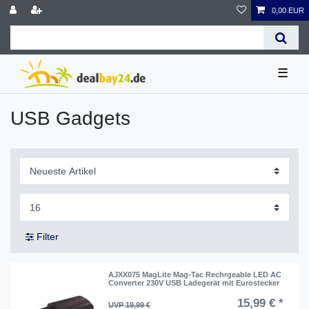
0,00 EUR
☰
USB Gadgets
Filter
AJXX075 MagLite Mag-Tac Rechrgeable LED AC
Converter 230V USB Ladegerät mit Eurostecker
15,99 € *
UVP 19,99 €