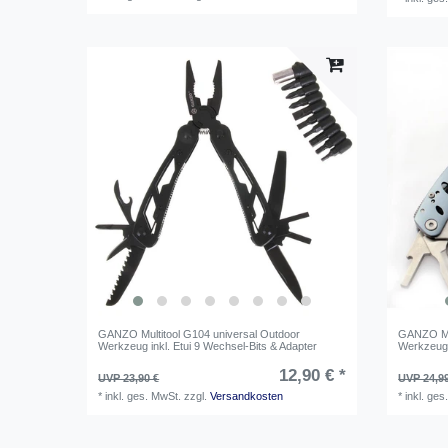
GANZO Multitool G104 universal Outdoor
GANZO Mul
Werkzeug inkl. Etui 9 Wechsel-Bits & Adapter
Werkzeug i
12,90 € *
UVP 23,90 €
UVP 24,9
*
inkl. ges. MwSt.
zzgl.
Versandkosten
*
inkl. ges