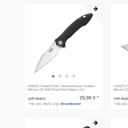
GANZO Firebird FH51 Taschenmesser Outdoor
GANZO Fi
Messer D2 Stahl Drop Point Flipper Lock
Messer D2
25,90 € *
UVP 39,90 €
UVP 39,9
*
inkl. ges. MwSt.
zzgl.
Versandkosten
*
inkl. ges