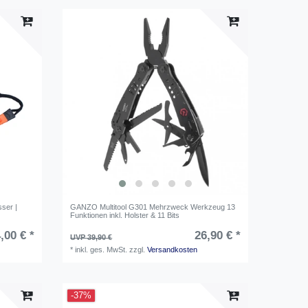
ser |
GANZO Multitool G301 Mehrzweck Werkzeug 13
k
Funktionen inkl. Holster & 11 Bits
,00 € *
26,90 € *
UVP 39,90 €
*
inkl. ges. MwSt.
zzgl.
Versandkosten
-37%