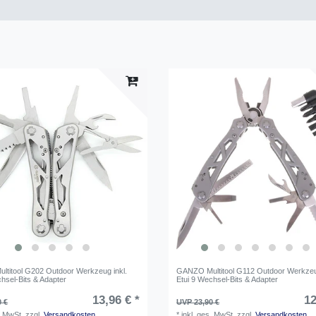
titool G202 Outdoor Werkzeug inkl.
GANZO Multitool G112 Outdoor Werkzeug
hsel-Bits & Adapter
Etui 9 Wechsel-Bits & Adapter
13,96 € *
12
0 €
UVP 23,90 €
. MwSt.
zzgl.
Versandkosten
*
inkl. ges. MwSt.
zzgl.
Versandkosten