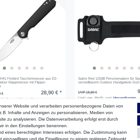
41 Firebird Taschenmesser aus D2-
Sabre Red 120dB Personenalarm für Spor
tdoor Klappmesser mit Flipper-
verstellbarem Outdoor Handgelenk-Gurt
s
9
28,90 € *
UVP 18,90 €
0 €
*
inkl. ges. MwSt.
zzgl.
Versandkosten
. MwSt.
zzgl.
Versandkosten
unserer Website und verarbeiten personenbezogene Daten von
.B. Inhalte und Anzeigen zu personalisieren, Medien von
ite zu analysieren. Die Datenverarbeitung erfolgt erst durch
 wir in den Einstellungen benennen.
nd eines berechtigten Interesses erfolgen. Die Zustimmung kann
t einzuwilligen und die Einwilligung zu einem späteren Zeitpunkt