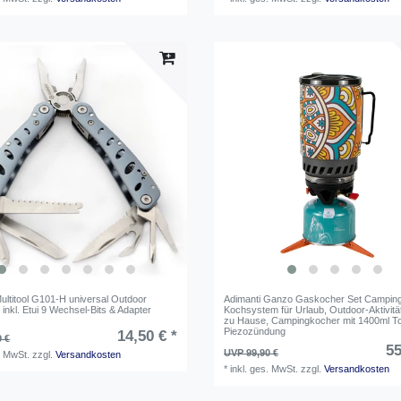
titool G101-H universal Outdoor
Adimanti Ganzo Gaskocher Set Campin
nkl. Etui 9 Wechsel-Bits & Adapter
Kochsystem für Urlaub, Outdoor-Aktivitä
zu Hause, Campingkocher mit 1400ml T
Piezozündung
14,50 € *
9 €
55
UVP 99,90 €
. MwSt.
zzgl.
Versandkosten
*
inkl. ges. MwSt.
zzgl.
Versandkosten