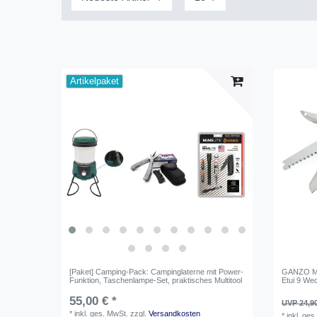
Artikelpaket
[Paket] Camping-Pack: Campinglaterne mit Power-
GANZO Mul
Funktion, Taschenlampe-Set, praktisches Multitool
Etui 9 Wec
55,00 € *
UVP 24,9
*
inkl. ges. MwSt.
zzgl.
Versandkosten
*
inkl. ges