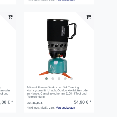
g
Adimanti Ganzo Gaskocher Set Camping
ten oder
Kochsystem für Urlaub, Outdoor-Aktivitäten oder
opf und
zu Hause, Campingkocher mit 1100ml Topf und
Piezozündung
,00 € *
54,90 € *
UVP 89,90 €
*
inkl. ges. MwSt.
zzgl.
Versandkosten