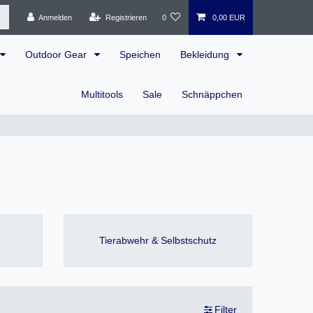
Anmelden
Registrieren
0
0,00 EUR
Outdoor Gear
Speichen
Bekleidung
Multitools
Sale
Schnäppchen
Tierabwehr & Selbstschutz
Filter