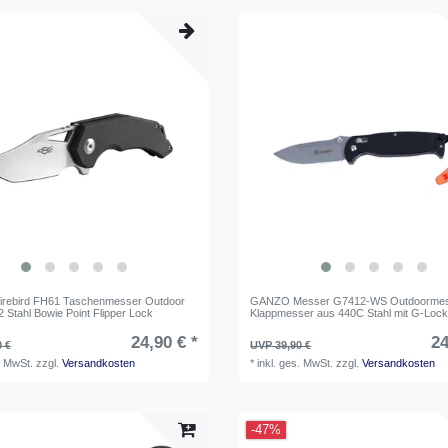
rebird FH61 Taschenmesser Outdoor
GANZO Messer G7412-WS Outdoormes
 Stahl Bowie Point Flipper Lock
Klappmesser aus 440C Stahl mit G-Loc
24,90 € *
24
0 €
UVP 39,90 €
. MwSt.
zzgl.
Versandkosten
*
inkl. ges. MwSt.
zzgl.
Versandkosten
-47%