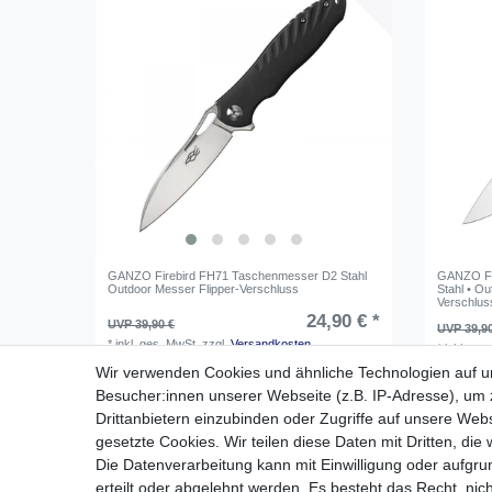
GANZO Firebird FH71 Taschenmesser D2 Stahl
GANZO FH
Outdoor Messer Flipper-Verschluss
Stahl • Ou
Verschlus
24,90 € *
UVP 39,90 €
UVP 39,9
*
inkl. ges. MwSt.
zzgl.
Versandkosten
*
inkl. ges
Wir verwenden Cookies und ähnliche Technologien auf 
Besucher:innen unserer Webseite (z.B. IP-Adresse), um z
Drittanbietern einzubinden oder Zugriffe auf unsere Webs
gesetzte Cookies. Wir teilen diese Daten mit Dritten, die
Die Datenverarbeitung kann mit Einwilligung oder aufgru
erteilt oder abgelehnt werden. Es besteht das Recht, nich