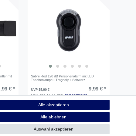
tler mit
Sabre Red 120 dB Personenalarm mit LED
Taschenlampe • Trageclip • Schwarz
,99 € *
9,99 € *
UVP 15,90 €
*
inkl. ges. MwSt.
zzgl.
Versandkosten
Alle akzeptieren
Alle ablehnen
1
2
Auswahl akzeptieren