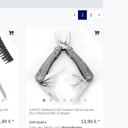
1
2
 inkl.
GANZO Multitool G105 Outdoor Werkzeug inkl.
Etui 9 Wechsel-Bits & Adapter
,90 € *
13,90 € *
UVP 23,90 €
*
inkl. ges. MwSt.
zzgl.
Versandkosten