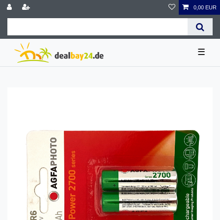
0,00 EUR
☰