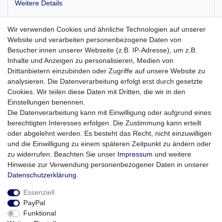
Weitere Details
Wir verwenden Cookies und ähnliche Technologien auf unserer
Die 2300 mAh Energie der Batterie ermöglicht einen
Website und verarbeiten personenbezogene Daten von
längeren Einsatz Ihrer Digitalkamera oder anderer Geräte
Besucher:innen unserer Webseite (z.B. IP-Adresse), um z.B.
mit besonders hohem Energiebedarf.
Inhalte und Anzeigen zu personalisieren, Medien von
Drittanbietern einzubinden oder Zugriffe auf unsere Website zu
Akku -Batterien ideal für den Hausgebrauch. Uhren,
analysieren. Die Datenverarbeitung erfolgt erst durch gesetzte
Telefon, Photo, Radio, Thermostate usw.
Cookies. Wir teilen diese Daten mit Dritten, die wir in den
T
yp: AA
Einstellungen benennen.
Akkukapazität: 2300 mAh
Die Datenverarbeitung kann mit Einwilligung oder aufgrund eines
Technologie: NiMh
(Nickel-Metallhydrid)
berechtigten Interesses erfolgen. Die Zustimmung kann erteilt
Akkuspannung: 1,2 V
oder abgelehnt werden. Es besteht das Recht, nicht einzuwilligen
und die Einwilligung zu einem späteren Zeitpunkt zu ändern oder
zu widerrufen. Beachten Sie unser
Impressum
und weitere
Hinweise zur Verwendung personenbezogener Daten in unserer
Daten­schutz­erklärung
.
Essenziell
PayPal
Funktional