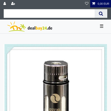
0,00 EUR
☰