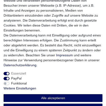
Website und verarbeiten personenbezogene Daten von
Besucher:innen unserer Webseite (z.B. IP-Adresse), um z.B.
4x Fused Clapton Coil
Inhalte und Anzeigen zu personalisieren, Medien von
Φ0.2*0.4*2*ID2.5*0.25Ω
Drittanbietern einzubinden oder Zugriffe auf unsere Website zu
analysieren. Die Datenverarbeitung erfolgt erst durch gesetzte
Cookies. Wir teilen diese Daten mit Dritten, die wir in den
4x Twisted Fused Clapton Coil
Einstellungen benennen.
Φ0.2*Φ0.4*2*ID3.0*0.45Ω
Die Datenverarbeitung kann mit Einwilligung oder aufgrund eines
berechtigten Interesses erfolgen. Die Zustimmung kann erteilt
oder abgelehnt werden. Es besteht das Recht, nicht einzuwilligen
4x Twisted Clapton Coil
und die Einwilligung zu einem späteren Zeitpunkt zu ändern oder
(Φ0.2xΦ0.4)x2*ID3.0x0.4Ω
zu widerrufen. Beachten Sie unser
Impressum
und weitere
Hinweise zur Verwendung personenbezogener Daten in unserer
Daten­schutz­erklärung
.
Essenziell
PayPal
Funktional
Weitere Einstellungen
Impressum
Daten­schutz­erklärung
AGB
Alle akzeptieren
Widerrufs­recht
Vertrag widerrufen