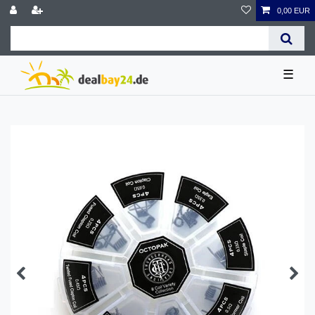
0,00 EUR
☰