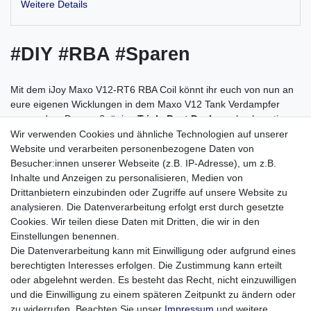
Weitere Details
#DIY #RBA #Sparen
Mit dem iJoy Maxo V12-RT6 RBA Coil könnt ihr euch von nun an
eure eigenen Wicklungen in dem Maxo V12 Tank Verdampfer
verwenden. Das großzügige
Triple Post Deck
aus hochwertigem
Edelstahl bietet mehr als
genügend Platz
um auch 3 komplexere
Wir verwenden Cookies und ähnliche Technologien auf unserer
Builds zu montieren. Die V12-RT6 RBA wird genau wie ein
Website und verarbeiten personenbezogene Daten von
herkömmlicher V12 Fertig-Coil in den Verdampfer eingeschraubt.
Besucher:innen unserer Webseite (z.B. IP-Adresse), um z.B.
Also eigentlich kein Unterschied, abgesehen davon, dass ihr nun
Inhalte und Anzeigen zu personalisieren, Medien von
euren Lieblings-Wire und eure bevorzugte Watte verwenden
Drittanbietern einzubinden oder Zugriffe auf unsere Website zu
könnt.
analysieren. Die Datenverarbeitung erfolgt erst durch gesetzte
Cookies. Wir teilen diese Daten mit Dritten, die wir in den
Hier zeigt sich einmal mehr, dass iJoy auch bei neuen Produkte
Einstellungen benennen.
auf die Wünsche ihrer Kunden hört, auch wenn es mal zu Lasten
Die Datenverarbeitung kann mit Einwilligung oder aufgrund eines
des eigenen Umsatzes geht. Denn mit diesem Selbstwickel-Coil
berechtigten Interesses erfolgen. Die Zustimmung kann erteilt
für den iJoy Maxo V12 spart ihr zukünftig richtig Geld, denn ihr
oder abgelehnt werden. Es besteht das Recht, nicht einzuwilligen
werdet keine Maxo Fertig-Coils mehr kaufen wollen.
und die Einwilligung zu einem späteren Zeitpunkt zu ändern oder
zu widerrufen. Beachten Sie unser
Impressum
und weitere