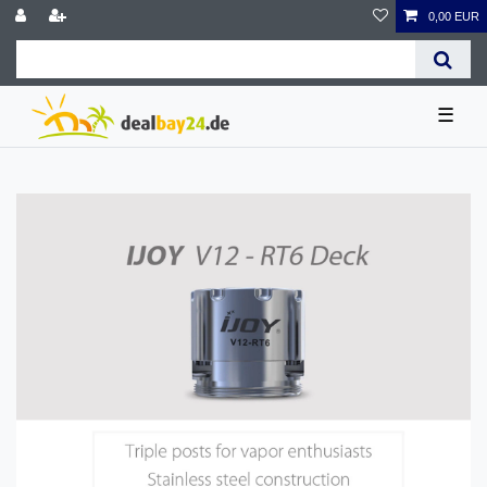
0,00 EUR
☰