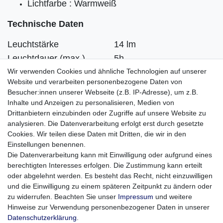
Lichtfarbe : Warmweiß
Technische Daten
Leuchtstärke
14 lm
Leuchtdauer (max.)
5h
Stromversorgung
Batteriebetrieben
Wir verwenden Cookies und ähnliche Technologien auf unserer
Website und verarbeiten personenbezogene Daten von
Batterien
2 x AA Batterie
Besucher:innen unserer Webseite (z.B. IP-Adresse), um z.B.
Gewicht mit Batterien
107g
Inhalte und Anzeigen zu personalisieren, Medien von
Länge
14,6 cm
Drittanbietern einzubinden oder Zugriffe auf unsere Website zu
analysieren. Die Datenverarbeitung erfolgt erst durch gesetzte
Durchmesser
25,5 mm
Cookies. Wir teilen diese Daten mit Dritten, die wir in den
Strahltyp
Flutlicht, Punktstrahler
Einstellungen benennen.
Leuchtmittel-Typ
Krypton
Die Datenverarbeitung kann mit Einwilligung oder aufgrund eines
berechtigten Interesses erfolgen. Die Zustimmung kann erteilt
Leuchtfarbe
Warmweiß
oder abgelehnt werden. Es besteht das Recht, nicht einzuwilligen
Material
Aluminium
und die Einwilligung zu einem späteren Zeitpunkt zu ändern oder
Enthält: Geschenkbox mit einer Mini Maglite Xenon 2-Zellen-AA,
zu widerrufen. Beachten Sie unser
Impressum
und weitere
zwei Premium-Alkalibatterien und ein Victorinox-Messer
Hinweise zur Verwendung personenbezogener Daten in unserer
Daten­schutz­erklärung
.