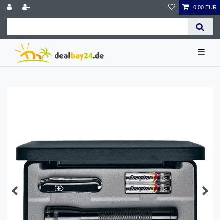
0,00 EUR
☰