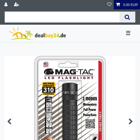
0,00 EUR
☰