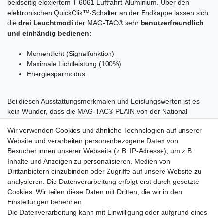
beidseitig eloxiertem T 6061 Luftfahrt-Aluminium. Über den
elektronischen QuickClik™-Schalter an der Endkappe lassen sich
die
drei Leuchtmodi
der MAG-TAC® sehr
benutzerfreundlich
und einhändig bedienen:
Momentlicht (Signalfunktion)
Maximale Lichtleistung (100%)
Energiesparmodus.
Bei diesen Ausstattungsmerkmalen und Leistungswerten ist es
kein Wunder, dass die MAG-TAC® PLAIN von der National
Tactical Officers Association für den Einsatz
im polizeilichen
Wir verwenden Cookies und ähnliche Technologien auf unserer
Bereich empfohlen
wird.
Website und verarbeiten personenbezogene Daten von
Besucher:innen unserer Webseite (z.B. IP-Adresse), um z.B.
SG2LRE6L Technische Details:
Inhalte und Anzeigen zu personalisieren, Medien von
Leuchtweite: 182 Meter
Drittanbietern einzubinden oder Zugriffe auf unsere Website zu
Leuchtstärke: 310 Lumen
analysieren. Die Datenverarbeitung erfolgt erst durch gesetzte
Leuchtdauer (max.): 17 Stunden im Low-Modus
Cookies. Wir teilen diese Daten mit Dritten, die wir in den
Leuchtfarbe: Weiß
Einstellungen benennen.
Batterien: 2x CR123
Die Datenverarbeitung kann mit Einwilligung oder aufgrund eines
Wasserdicht: IPX4