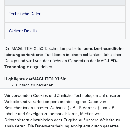
Technische Daten
Weitere Details
Die MAGLITE® XL50 Taschenlampe bietet
benutzerfreundlich
e,
leistungsorientiert
e Funktionen in einem schlanken, taktischen
Design und wird von der nächsten Generation der MAG-
LED-
Technologie
angetrieben.
Highlights derMAGLITE® XL50
:
Einfach zu bedienen
Leistungsstarker projizierender LED-Strahl
Wir verwenden Cookies und ähnliche Technologien auf unserer
Drucktaster-Endkappenschalter
Website und verarbeiten personenbezogene Daten von
Taschenformat-Design
Besucher:innen unserer Webseite (z.B. IP-Adresse), um z.B.
Inhalte und Anzeigen zu personalisieren, Medien von
Highlights des Gerber "Sharkbelly" Taschenmessers
Drittanbietern einzubinden oder Zugriffe auf unsere Website zu
Klingenlänge: 3,25"
analysieren. Die Datenverarbeitung erfolgt erst durch gesetzte