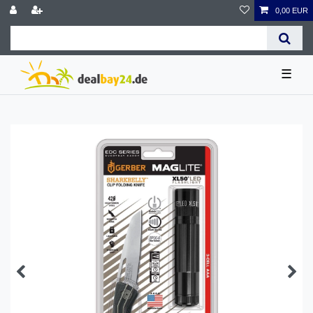
0,00 EUR
☰