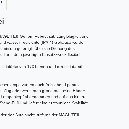
ls
ei
AGLITE®-Genen: Robustheit, Langlebigkeit und
) und wasser-resistente (IPX 4) Gehäuse wurde
Aluminium gefertigt. Über die Drehung des
d kann dem jeweiligen Einsatzzweck flexibel
 Lichtstärke von 173 Lumen und erreicht damit
chenlampe zudem auch freistehend genutzt
-Ausflug oder wenn man grade mal beide Hände
 der Lampenkopf abgenommen und auf das hintere
and-Fuß und liefert eine erstaunliche Stabilität.
der das Auto sucht, trifft mit der MAGLITE®