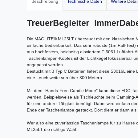
Beschreibung
Technische Daten
Weitere Detai
TreuerBegleiter ImmerDab
Die MAGLITE® ML25LT überzeugt mit den klassischen M
einfache Bedienbarkeit. Das sehr robuste (1m Fall-Test
aus hochfestem, beidseitig eloxiertem T 6061 Luftfahrt-
Taschenlampen-Kopfes ist der Lichtkegel fokussierbar un
angepasst werden.
Bestückt mit 3 Typ C Batterien liefert diese S3016L eine
eine Leuchtweite von über 300 Metern.
Mit dem "Hands-Free Candle Mode" kann diese EDC-Tas
werden. Beispielsweise als Tischleuchte beim Camping
für eine andere Tätigkeit benötigt. Dabei wird einfach
Ende der Taschenlampe gesteckt. Dort dient er dann als St
Wer also eine zuverlässige Taschenlampe für zu Hause o
ML25LT die richtige Wahl.