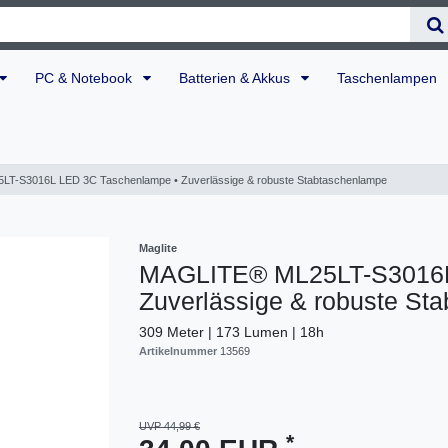
PC & Notebook
Batterien & Akkus
Taschenlampen
T-S3016L LED 3C Taschenlampe • Zuverlässige & robuste Stabtaschenlampe
Maglite
MAGLITE® ML25LT-S3016L
Zuverlässige & robuste St
309 Meter | 173 Lumen | 18h
Artikelnummer
13569
UVP 44,99 €
*