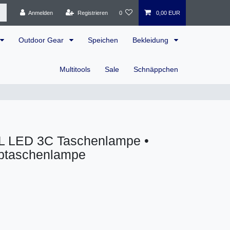
Anmelden
Registrieren
0
0,00 EUR
Outdoor Gear
Speichen
Bekleidung
Multitools
Sale
Schnäppchen
 LED 3C Taschenlampe •
abtaschenlampe