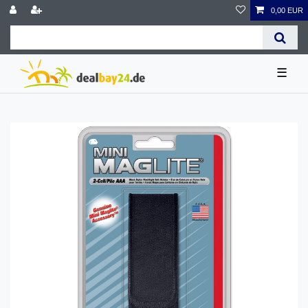
0,00 EUR
☰