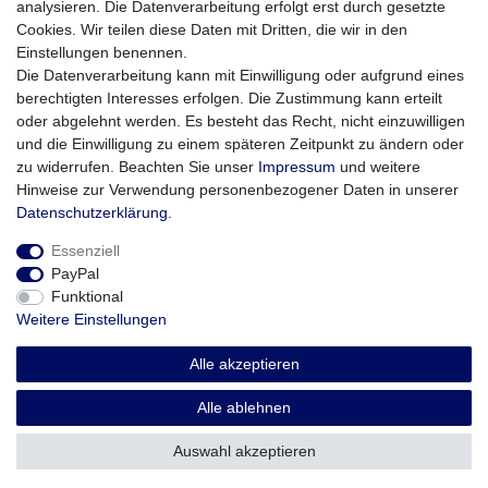
analysieren. Die Datenverarbeitung erfolgt erst durch gesetzte
Cookies. Wir teilen diese Daten mit Dritten, die wir in den
- Farbe: Schwarz
Einstellungen benennen.
- für AAA
MAGLITE®
Taschenlampen
Die Datenverarbeitung kann mit Einwilligung oder aufgrund eines
- Robustes Nylongewebe
berechtigten Interesses erfolgen. Die Zustimmung kann erteilt
- Wetterbeständige Nylonsteppnähte
oder abgelehnt werden. Es besteht das Recht, nicht einzuwilligen
- Klettverschlussklappen vorne und hinten
und die Einwilligung zu einem späteren Zeitpunkt zu ändern oder
- Paßt für Gürtel bis zu 5,7 cm Breite
zu widerrufen. Beachten Sie unser
Impressum
und weitere
- Maße LxBxH: 140x40x20 mm
Hinweise zur Verwendung personenbezogener Daten in unserer
Daten­schutz­erklärung
.
Essenziell
PayPal
Funktional
Weitere Einstellungen
Impressum
Daten­schutz­erklärung
AGB
Alle akzeptieren
Widerrufs­recht
Vertrag widerrufen
Alle ablehnen
Auswahl akzeptieren