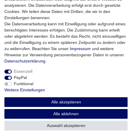
USB-Spezifikation: 5 V / 600 mA
analysieren. Die Datenverarbeitung erfolgt erst durch gesetzte
Cookies. Wir teilen diese Daten mit Dritten, die wir in den
Lieferumfang:
Einstellungen benennen.
Teslacigs AT Akku-Träger
Die Datenverarbeitung kann mit Einwilligung oder aufgrund eines
Teslacigs AT Tank-Verdampfer
berechtigten Interesses erfolgen. Die Zustimmung kann erteilt
Coil mit 1,0 Ohm
oder abgelehnt werden. Es besteht das Recht, nicht einzuwilligen
Ersatzglas
und die Einwilligung zu einem späteren Zeitpunkt zu ändern oder
Diverse O-Ringe
zu widerrufen. Beachten Sie unser
Impressum
und weitere
USB Lade-Kabel
Hinweise zur Verwendung personenbezogener Daten in unserer
Daten­schutz­erklärung
.
Essenziell
PayPal
Funktional
Weitere Einstellungen
Impressum
Daten­schutz­erklärung
AGB
Alle akzeptieren
Widerrufs­recht
Vertrag widerrufen
Alle ablehnen
Auswahl akzeptieren