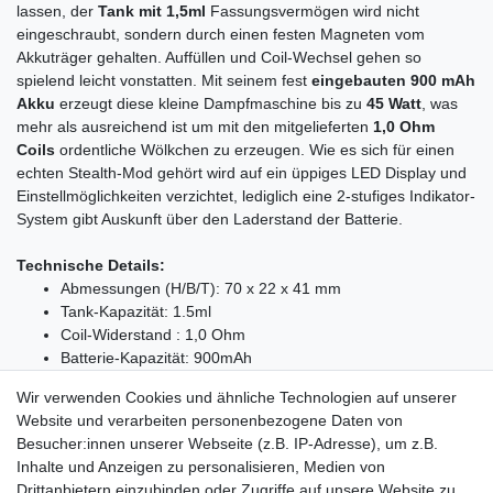
lassen, der
Tank mit 1,5ml
Fassungsvermögen wird nicht
eingeschraubt, sondern durch einen festen Magneten vom
Akkuträger gehalten. Auffüllen und Coil-Wechsel gehen so
spielend leicht vonstatten. Mit seinem fest
eingebauten 900 mAh
Akku
erzeugt diese kleine Dampfmaschine bis zu
45 Watt
, was
mehr als ausreichend ist um mit den mitgelieferten
1,0 Ohm
Coils
ordentliche Wölkchen zu erzeugen. Wie es sich für einen
echten Stealth-Mod gehört wird auf ein üppiges LED Display und
Einstellmöglichkeiten verzichtet, lediglich eine 2-stufiges Indikator-
System gibt Auskunft über den Laderstand der Batterie.
Technische Details:
Abmessungen (H/B/T): 70 x 22 x 41 mm
Tank-Kapazität: 1.5ml
Coil-Widerstand : 1,0 Ohm
Batterie-Kapazität: 900mAh
Batterie-Typ: fest eingebaut
Wir verwenden Cookies und ähnliche Technologien auf unserer
Material: Zinklegierung
Website und verarbeiten personenbezogene Daten von
Ausgangsleistung: max. 45 Watt
Besucher:innen unserer Webseite (z.B. IP-Adresse), um z.B.
Ausgangsspannung : max. 4,2 Volt
Inhalte und Anzeigen zu personalisieren, Medien von
Ausgangsstrom : max. 12 Ampere
Drittanbietern einzubinden oder Zugriffe auf unsere Website zu