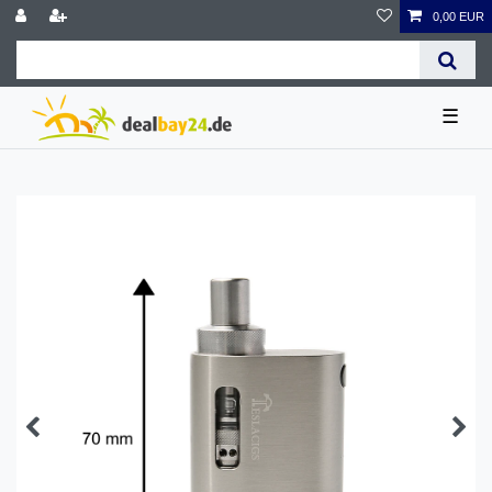
0,00 EUR
☰