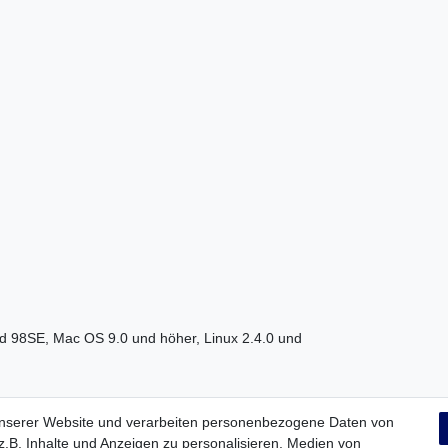
d 98SE, Mac OS 9.0 und höher, Linux 2.4.0 und
unserer Website und verarbeiten personenbezogene Daten von
igen MP3-Dateien (256kp/s, 5,7MB Größe) und
.B. Inhalte und Anzeigen zu personalisieren, Medien von