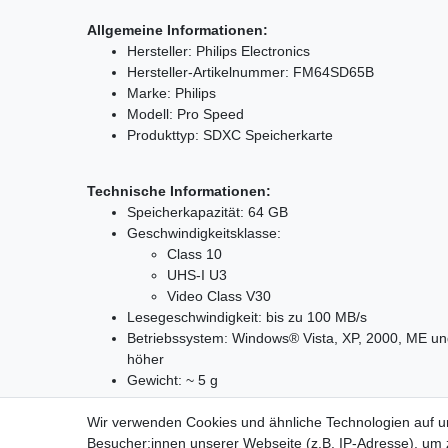
Allgemeine Informationen:
Hersteller: Philips Electronics
Hersteller-Artikelnummer: FM64SD65B
Marke: Philips
Modell: Pro Speed
Produkttyp: SDXC Speicherkarte
Technische Informationen:
Speicherkapazität: 64 GB
Geschwindigkeitsklasse:
Class 10
UHS-I U3
Video Class V30
Lesegeschwindigkeit: bis zu 100 MB/s
Betriebssystem: Windows® Vista, XP, 2000, ME un
höher
Gewicht: ~ 5 g
Wir verwenden Cookies und ähnliche Technologien auf 
* Basierend auf 10MP jpg komprimierten Fotos, 3-minüt
Besucher:innen unserer Webseite (z.B. IP-Adresse), um z