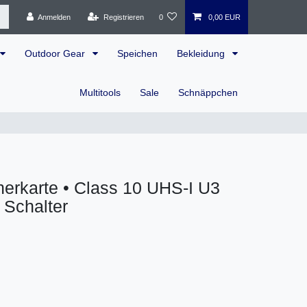
Anmelden
Registrieren
0
0,00 EUR
Outdoor Gear
Speichen
Bekleidung
Multitools
Sale
Schnäppchen
erkarte • Class 10 UHS-I U3
 Schalter