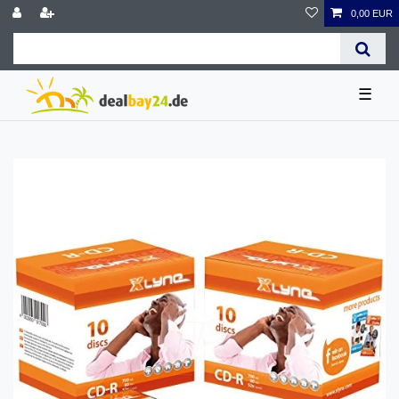
0,00 EUR
☰