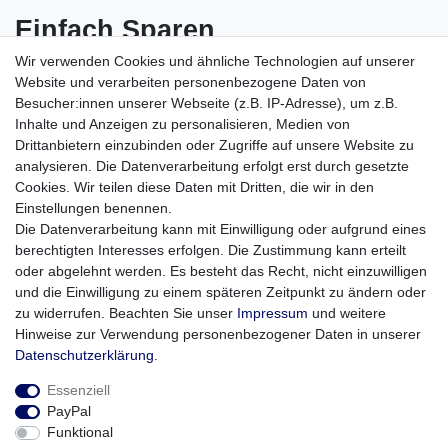
Einfach Sparen
Wir verwenden Cookies und ähnliche Technologien auf unserer
10 Stück Xlyne CD-R 700 MB 80 Minuten CD-Rohlinge im
Website und verarbeiten personenbezogene Daten von
Jewel Case
Besucher:innen unserer Webseite (z.B. IP-Adresse), um z.B.
Inhalte und Anzeigen zu personalisieren, Medien von
Xlyne CD-Rs 52x sind qualitativ hochwertige, einmal
Drittanbietern einzubinden oder Zugriffe auf unsere Website zu
beschreibbare Speichermedien und können mit einer
analysieren. Die Datenverarbeitung erfolgt erst durch gesetzte
Geschwindigkeit von bis zu 52x beschrieben werden. Sie bieten
Cookies. Wir teilen diese Daten mit Dritten, die wir in den
eine Speicherkapazität von 700 MB. Typische Anwendungen sind
Einstellungen benennen.
die Speicherung und Archivierung von digitalen Fotos, die
Die Datenverarbeitung kann mit Einwilligung oder aufgrund eines
Aufzeichnung oder Duplizierung von Musik oder Multimedia-
berechtigten Interesses erfolgen. Die Zustimmung kann erteilt
Präsentationen.
oder abgelehnt werden. Es besteht das Recht, nicht einzuwilligen
und die Einwilligung zu einem späteren Zeitpunkt zu ändern oder
Lieferumfang
: 1 x 10 Stück Jewel Case Xlyne CD-R 700 MB CD-
zu widerrufen. Beachten Sie unser
Impressum
und weitere
Rohlinge
Hinweise zur Verwendung personenbezogener Daten in unserer
Daten­schutz­erklärung
.
Essenziell
PayPal
Funktional