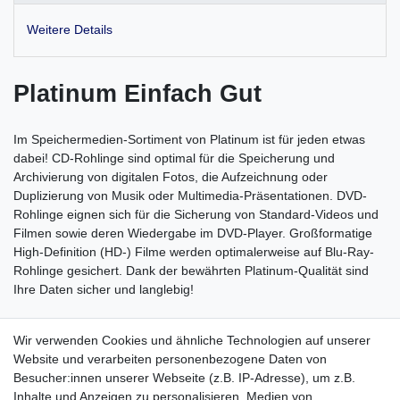
Weitere Details
Platinum Einfach Gut
Im Speichermedien-Sortiment von Platinum ist für jeden etwas
dabei! CD-Rohlinge sind optimal für die Speicherung und
Archivierung von digitalen Fotos, die Aufzeichnung oder
Duplizierung von Musik oder Multimedia-Präsentationen. DVD-
Rohlinge eignen sich für die Sicherung von Standard-Videos und
Filmen sowie deren Wiedergabe im DVD-Player. Großformatige
High-Definition (HD-) Filme werden optimalerweise auf Blu-Ray-
Rohlinge gesichert. Dank der bewährten Platinum-Qualität sind
Ihre Daten sicher und langlebig!
3 gute Gründe die für Platinum sprechen:
Wir verwenden Cookies und ähnliche Technologien auf unserer
Wir sind eine etablierte Marke für CD-, DVD- und Blu-Ray-
Website und verarbeiten personenbezogene Daten von
Rohlinge
Besucher:innen unserer Webseite (z.B. IP-Adresse), um z.B.
Profitieren Sie von unserer jahrelangen Erfahrung im
Inhalte und Anzeigen zu personalisieren, Medien von