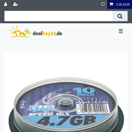
0,00 EUR
☰