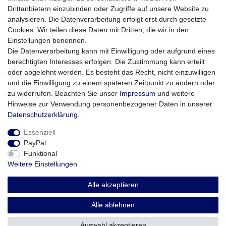
Bereich Speichermedien
Drittanbietern einzubinden oder Zugriffe auf unsere Website zu
Qualität Made-in-Germany
analysieren. Die Datenverarbeitung erfolgt erst durch gesetzte
Cookies. Wir teilen diese Daten mit Dritten, die wir in den
Technische Details:
Einstellungen benennen.
Typ: DVD+R
Die Datenverarbeitung kann mit Einwilligung oder aufgrund eines
Speichergröße: 4,7 GB
berechtigten Interesses erfolgen. Die Zustimmung kann erteilt
Aufnahmezeit: 120 Minuten
oder abgelehnt werden. Es besteht das Recht, nicht einzuwilligen
Maximale Geschwindigkeit: 16-fach
und die Einwilligung zu einem späteren Zeitpunkt zu ändern oder
Anzahl: 10 Rohlinge
zu widerrufen. Beachten Sie unser
Impressum
und weitere
Verpackung: kompakte Spindel/Cakebox
Hinweise zur Verwendung personenbezogener Daten in unserer
Daten­schutz­erklärung
.
Essenziell
PayPal
Funktional
Weitere Einstellungen
Impressum
Daten­schutz­erklärung
AGB
Alle akzeptieren
Widerrufs­recht
Vertrag widerrufen
Alle ablehnen
Auswahl akzeptieren