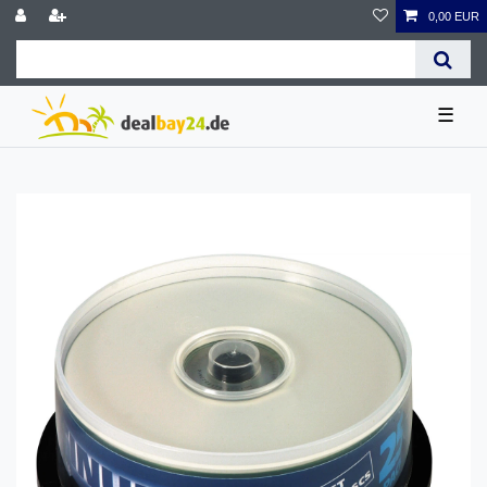
0,00 EUR
☰