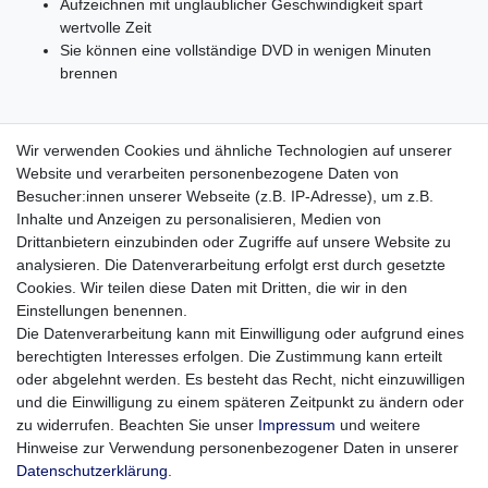
Aufzeichnen mit unglaublicher Geschwindigkeit spart
wertvolle Zeit
Sie können eine vollständige DVD in wenigen Minuten
brennen
Allgemeine Informationen:
Wir verwenden Cookies und ähnliche Technologien auf unserer
Hersteller: SK GmbH & Co. KG
Website und verarbeiten personenbezogene Daten von
Hersteller-Artikelnummer: 100121
Besucher:innen unserer Webseite (z.B. IP-Adresse), um z.B.
Marke: Platinum
Inhalte und Anzeigen zu personalisieren, Medien von
Anzahl in Packung: 25
Drittanbietern einzubinden oder Zugriffe auf unsere Website zu
Verpackung: Spindel/Cakebox
analysieren. Die Datenverarbeitung erfolgt erst durch gesetzte
Produkttyp: bedruckbare DVD (Inkjet Printable)
Cookies. Wir teilen diese Daten mit Dritten, die wir in den
Einstellungen benennen.
Technische Informationen:
Die Datenverarbeitung kann mit Einwilligung oder aufgrund eines
Speicherkapazität: 4,7 GB
berechtigten Interesses erfolgen. Die Zustimmung kann erteilt
Maximale Aufnahmezeit: 2 Stunden
oder abgelehnt werden. Es besteht das Recht, nicht einzuwilligen
Maximale Schreibgeschwindigkeit: 16x
und die Einwilligung zu einem späteren Zeitpunkt zu ändern oder
Medienformat: DVD+R
zu widerrufen. Beachten Sie unser
Impressum
und weitere
Formfaktor: 120mm
Hinweise zur Verwendung personenbezogener Daten in unserer
Daten­schutz­erklärung
.