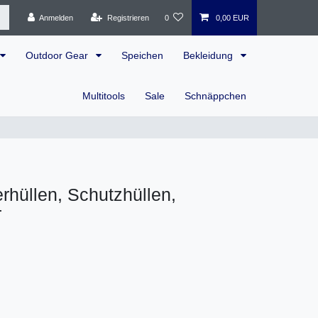
Anmelden
Registrieren
0
0,00 EUR
Outdoor Gear
Speichen
Bekleidung
Multitools
Sale
Schnäppchen
hüllen, Schutzhüllen,
r