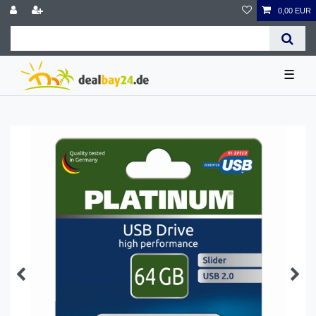
0,00 EUR
☰