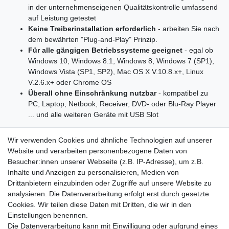
in der unternehmenseigenen Qualitätskontrolle umfassend
auf Leistung getestet
Keine Treiberinstallation erforderlich
- arbeiten Sie nach
dem bewährten "Plug-and-Play" Prinzip.
Für alle gängigen Betriebssysteme geeignet
- egal ob
Windows 10, Windows 8.1, Windows 8, Windows 7 (SP1),
Windows Vista (SP1, SP2), Mac OS X V.10.8.x+, Linux
V.2.6.x+ oder Chrome OS
Überall ohne Einschränkung nutzbar
- kompatibel zu
PC, Laptop, Netbook, Receiver, DVD- oder Blu-Ray Player
... und alle weiteren Geräte mit USB Slot
Wir verwenden Cookies und ähnliche Technologien auf unserer
Allgemeine Informationen:
Website und verarbeiten personenbezogene Daten von
Hersteller: SK GmbH & Co. KG
Besucher:innen unserer Webseite (z.B. IP-Adresse), um z.B.
Hersteller-Artikelnummer: 177655
Inhalte und Anzeigen zu personalisieren, Medien von
Marke: Platinum
Drittanbietern einzubinden oder Zugriffe auf unsere Website zu
Modell: Slider
analysieren. Die Datenverarbeitung erfolgt erst durch gesetzte
Produkttyp: USB-Stick
Cookies. Wir teilen diese Daten mit Dritten, die wir in den
Einstellungen benennen.
Technische Informationen:
Die Datenverarbeitung kann mit Einwilligung oder aufgrund eines