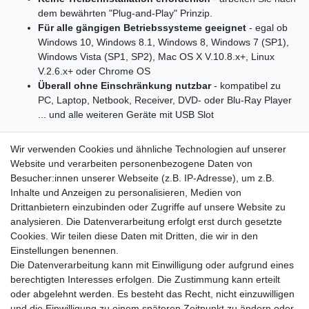
dem bewährten "Plug-and-Play" Prinzip.
Für alle gängigen Betriebssysteme geeignet
- egal ob
Windows 10, Windows 8.1, Windows 8, Windows 7 (SP1),
Windows Vista (SP1, SP2), Mac OS X V.10.8.x+, Linux
V.2.6.x+ oder Chrome OS
Überall ohne Einschränkung nutzbar
- kompatibel zu
PC, Laptop, Netbook, Receiver, DVD- oder Blu-Ray Player
... und alle weiteren Geräte mit USB Slot
Wir verwenden Cookies und ähnliche Technologien auf unserer
Allgemeine Informationen:
Website und verarbeiten personenbezogene Daten von
Hersteller: SK GmbH & Co. KG
Besucher:innen unserer Webseite (z.B. IP-Adresse), um z.B.
Hersteller-Artikelnummer: 177574
Inhalte und Anzeigen zu personalisieren, Medien von
Marke: Platinum
Drittanbietern einzubinden oder Zugriffe auf unsere Website zu
Modell: TWS
analysieren. Die Datenverarbeitung erfolgt erst durch gesetzte
Produkttyp: USB-Stick
Cookies. Wir teilen diese Daten mit Dritten, die wir in den
Einstellungen benennen.
Technische Informationen:
Die Datenverarbeitung kann mit Einwilligung oder aufgrund eines
Speicherkapazität: 64 GB
berechtigten Interesses erfolgen. Die Zustimmung kann erteilt
Schnittstellen: USB 2.0
oder abgelehnt werden. Es besteht das Recht, nicht einzuwilligen
Maximale Lesegeschwindigkeit: bis zu 20 MB/Sek
und die Einwilligung zu einem späteren Zeitpunkt zu ändern oder