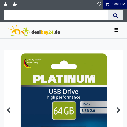
0,00 EUR
☰