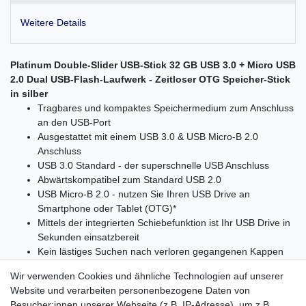
Weitere Details
Platinum Double-Slider USB-Stick 32 GB USB 3.0 + Micro USB
2.0 Dual USB-Flash-Laufwerk - Zeitloser OTG Speicher-Stick
in silber
Tragbares und kompaktes Speichermedium zum Anschluss
an den USB-Port
Ausgestattet mit einem USB 3.0 & USB Micro-B 2.0
Anschluss
USB 3.0 Standard - der superschnelle USB Anschluss
Abwärtskompatibel zum Standard USB 2.0
USB Micro-B 2.0 - nutzen Sie Ihren USB Drive an
Smartphone oder Tablet (OTG)*
Mittels der integrierten Schiebefunktion ist Ihr USB Drive in
Sekunden einsatzbereit
Kein lästiges Suchen nach verloren gegangenen Kappen
Permanente Datenspeicherung . auch ohne
Wir verwenden Cookies und ähnliche Technologien auf unserer
angeschlossenen PC durch den
Website und verarbeiten personenbezogene Daten von
Einsatz von Flash-Speicher (SIP solution USB)
Besucher:innen unserer Webseite (z.B. IP-Adresse), um z.B.