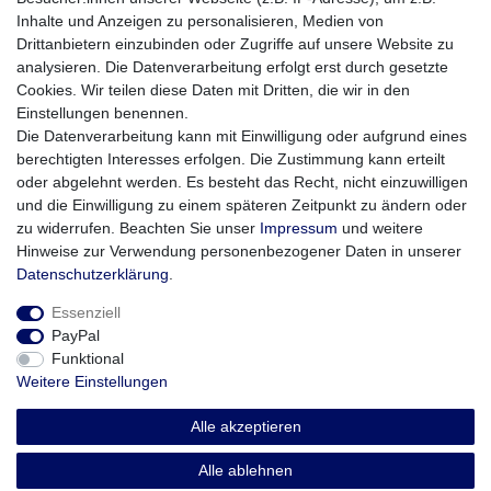
Automatische .Plug & Play. - Erkennung für den schnellen
Inhalte und Anzeigen zu personalisieren, Medien von
Einsatz
Drittanbietern einzubinden oder Zugriffe auf unsere Website zu
Für die Betriebssysteme Windows XP/ Vista/ Win7/ Win8,
analysieren. Die Datenverarbeitung erfolgt erst durch gesetzte
Mac OS 10.2.8 oder höher ist keine Treiberinstallation
Cookies. Wir teilen diese Daten mit Dritten, die wir in den
erforderlich
Einstellungen benennen.
Die Datenverarbeitung kann mit Einwilligung oder aufgrund eines
Technische Details:
berechtigten Interesses erfolgen. Die Zustimmung kann erteilt
Speicherkapazität: 32 GB
oder abgelehnt werden. Es besteht das Recht, nicht einzuwilligen
Lesegeschwindigkeit: bis zu 70 MB/s
und die Einwilligung zu einem späteren Zeitpunkt zu ändern oder
Schreibgeschwindigkeit: bis zu 25 MB/s
zu widerrufen. Beachten Sie unser
Impressum
und weitere
Abmessungen: 20 mm x 59 mm x 8 mm
Hinweise zur Verwendung personenbezogener Daten in unserer
Daten­schutz­erklärung
.
Essenziell
PayPal
Funktional
Weitere Einstellungen
Impressum
Daten­schutz­erklärung
AGB
Alle akzeptieren
Widerrufs­recht
Vertrag widerrufen
Alle ablehnen