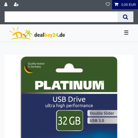
0,00 EUR
☰