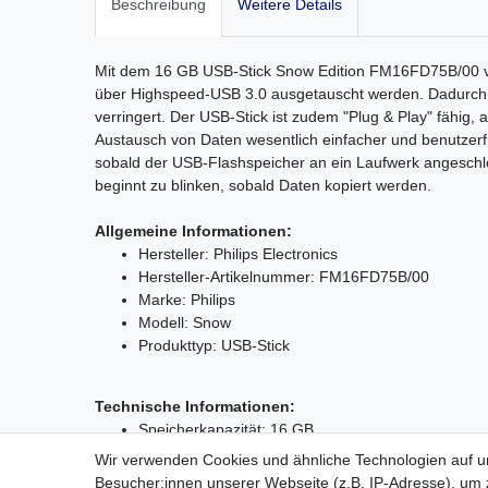
Beschreibung
Weitere Details
Mit dem 16 GB USB-Stick Snow Edition FM16FD75B/00 vo
über Highspeed-USB 3.0 ausgetauscht werden. Dadurch 
verringert. Der USB-Stick ist zudem "Plug & Play" fähig,
Austausch von Daten wesentlich einfacher und benutzerfr
sobald der USB-Flashspeicher an ein Laufwerk angeschl
beginnt zu blinken, sobald Daten kopiert werden.
Allgemeine Informationen:
Hersteller: Philips Electronics
Hersteller-Artikelnummer: FM16FD75B/00
Marke: Philips
Modell: Snow
Produkttyp: USB-Stick
Technische Informationen:
Speicherkapazität: 16 GB
Schnittstellen: USB 3.0
Wir verwenden Cookies und ähnliche Technologien auf 
Systemvoraussetzungen: Win ME/2000/XP/Vista/7/8
Besucher:innen unserer Webseite (z.B. IP-Adresse), um z