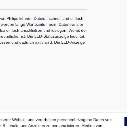
n Philips können Dateien schnell und einfach
werden lange Wartezeiten beim Datentransfer
 also einfach anschließen und loslegen. Womit der
eundlicher ist. Die LED-Statusanzeige leuchtet,
ossen und dadurch aktiv wird. Die LED-Anzeige
unserer Website und verarbeiten personenbezogene Daten von
/10, ab Mac OS 9.0, ab Linux 2.4
.B. Inhalte und Anzeigen zu personalisieren, Medien von