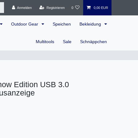
Anmelden
Registrieren
0
0,00 EUR
Outdoor Gear
Speichen
Bekleidung
Multitools
Sale
Schnäppchen
now Edition USB 3.0
tusanzeige