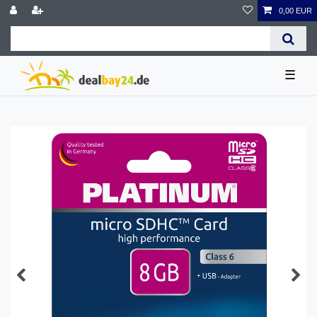
0,00 EUR
☰