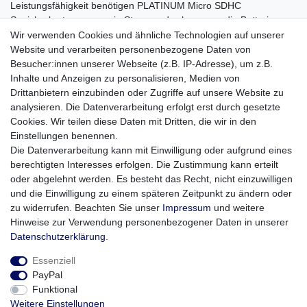
Leistungsfähigkeit benötigen PLATINUM Micro SDHC
Speicherkarten nur wenig Strom und schonen so die Batterien
Ihres verwendeten Gerätes und leisten einen Anteil zum
Wir verwenden Cookies und ähnliche Technologien auf unserer
Umweltschutz. Vertrauen Sie Ihrer PLATINUM Micro SDHC Card
Website und verarbeiten personenbezogene Daten von
Ihre Daten an - ständige Qualitätskontrollen garantieren eine
Besucher:innen unserer Webseite (z.B. IP-Adresse), um z.B.
einwandfreie Funktion. Überzeugen Sie sich selbst!
Inhalte und Anzeigen zu personalisieren, Medien von
Drittanbietern einzubinden oder Zugriffe auf unsere Website zu
Technische Details:
analysieren. Die Datenverarbeitung erfolgt erst durch gesetzte
Produkttyp: micro SDHC Karte
Cookies. Wir teilen diese Daten mit Dritten, die wir in den
Speichergröße: 8 GB
Einstellungen benennen.
Lesegeschwindigkeit: 11 MB/s
Die Datenverarbeitung kann mit Einwilligung oder aufgrund eines
Schreibgeschwindigkeit: 6 MB/s
berechtigten Interesses erfolgen. Die Zustimmung kann erteilt
Dateisystem: FAT32
oder abgelehnt werden. Es besteht das Recht, nicht einzuwilligen
Betriebsspannung: 2,7 - 3,3 V
und die Einwilligung zu einem späteren Zeitpunkt zu ändern oder
Betriebstemperatur: 0 - 55 °C
zu widerrufen. Beachten Sie unser
Impressum
und weitere
Gewicht: 0,4 g
Hinweise zur Verwendung personenbezogener Daten in unserer
Daten­schutz­erklärung
.
Essenziell
PayPal
Funktional
Weitere Einstellungen