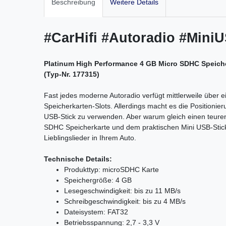
Beschreibung
Weitere Details
#CarHifi #Autoradio #Mini
Platinum High Performance 4 GB Micro SDHC Speicher
(Typ-Nr. 177315)
Fast jedes moderne Autoradio verfügt mittlerweile über 
Speicherkarten-Slots. Allerdings macht es die Positioni
USB-Stick zu verwenden. Aber warum gleich einen teuren
SDHC Speicherkarte und dem praktischen Mini USB-Stick
Lieblingslieder in Ihrem Auto.
Technische Details:
Produkttyp: microSDHC Karte
Speichergröße: 4 GB
Lesegeschwindigkeit: bis zu 11 MB/s
Schreibgeschwindigkeit: bis zu 4 MB/s
Dateisystem: FAT32
Betriebsspannung: 2,7 - 3,3 V