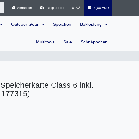
Anmelden
Registrieren
0
0,00 EUR
Outdoor Gear
Speichen
Bekleidung
Multitools
Sale
Schnäppchen
peicherkarte Class 6 inkl.
. 177315)