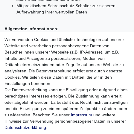
Mit praktischem Schreibschutz Schalter zur sicheren
Aufbewahrung Ihrer wertvollen Daten
Allgemeine Informationen:
Hersteller: SK GmbH & Co. KG
Wir verwenden Cookies und ähnliche Technologien auf unserer
Hersteller-Artikelnummer: 177114
Website und verarbeiten personenbezogene Daten von
Marke: Platinum
Besucher:innen unserer Webseite (z.B. IP-Adresse), um z.B.
Modell: High Performance
Inhalte und Anzeigen zu personalisieren, Medien von
Produkttyp: SDHC Karte
Drittanbietern einzubinden oder Zugriffe auf unsere Website zu
analysieren. Die Datenverarbeitung erfolgt erst durch gesetzte
Technische Informationen:
Cookies. Wir teilen diese Daten mit Dritten, die wir in den
Speicherkapazität: 32 GB
Einstellungen benennen.
Leistungsklasse: Class 6
Die Datenverarbeitung kann mit Einwilligung oder aufgrund eines
Lesegeschwindigkeit: bis zu 18 MB/s
berechtigten Interesses erfolgen. Die Zustimmung kann erteilt
Schreibgeschwindigkeit: bis zu 6 MB/s
oder abgelehnt werden. Es besteht das Recht, nicht einzuwilligen
Betriebssystem: Windows® Vista, XP, 2000, ME und 98SE,
und die Einwilligung zu einem späteren Zeitpunkt zu ändern oder
Mac OS 9.0 und höher, Linux 2.4.0 und höher
zu widerrufen. Beachten Sie unser
Impressum
und weitere
Gewicht: ~ 2 g
Hinweise zur Verwendung personenbezogener Daten in unserer
Daten­schutz­erklärung
.