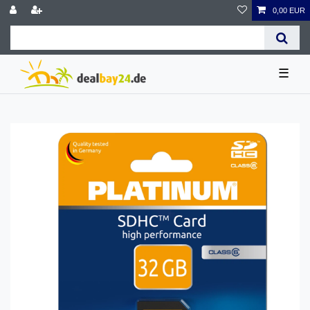
0,00 EUR
☰