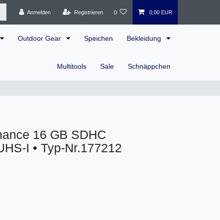
Anmelden
Registrieren
0
0,00 EUR
Outdoor Gear
Speichen
Bekleidung
Multitools
Sale
Schnäppchen
ormance 16 GB SDHC
 UHS-I • Typ-Nr.177212