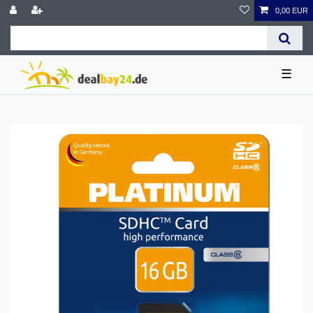
0,00 EUR
☰