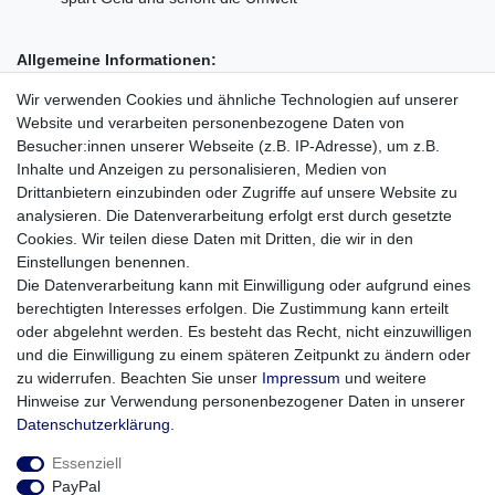
Allgemeine Informationen:
Hersteller: SK GmbH & Co. KG
Wir verwenden Cookies und ähnliche Technologien auf unserer
Hersteller-Artikelnummer: 177113
Website und verarbeiten personenbezogene Daten von
Marke: Platinum
Besucher:innen unserer Webseite (z.B. IP-Adresse), um z.B.
Modell: Ultra High Performance
Inhalte und Anzeigen zu personalisieren, Medien von
Produkttyp: SDHC Speicherkarte
Drittanbietern einzubinden oder Zugriffe auf unsere Website zu
analysieren. Die Datenverarbeitung erfolgt erst durch gesetzte
Technische Informationen:
Cookies. Wir teilen diese Daten mit Dritten, die wir in den
Speicherkapazität: 16 GB
Einstellungen benennen.
Leistungsklasse: Class 6
Die Datenverarbeitung kann mit Einwilligung oder aufgrund eines
Lesegeschwindigkeit: bis zu 25 MB/s
berechtigten Interesses erfolgen. Die Zustimmung kann erteilt
Schreibgeschwindigkeit: bis zu 6 MB/s
oder abgelehnt werden. Es besteht das Recht, nicht einzuwilligen
Betriebssystem: Windows® Vista, XP, 2000, ME und 98SE,
und die Einwilligung zu einem späteren Zeitpunkt zu ändern oder
Mac OS 9.0 und höher, Linux 2.4.0 und höher
zu widerrufen. Beachten Sie unser
Impressum
und weitere
Gewicht: ~ 2 g
Hinweise zur Verwendung personenbezogener Daten in unserer
Daten­schutz­erklärung
.
Essenziell
PayPal