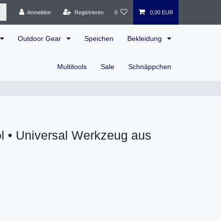
Anmelden
Registrieren
0
0,00 EUR
Outdoor Gear
Speichen
Bekleidung
Multitools
Sale
Schnäppchen
ol • Universal Werkzeug aus