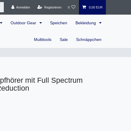
Anmelden
Registrieren
0
0,00 EUR
Outdoor Gear
Speichen
Bekleidung
Multitools
Sale
Schnäppchen
hörer mit Full Spectrum
eduction