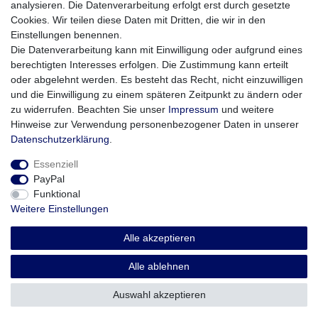
analysieren. Die Datenverarbeitung erfolgt erst durch gesetzte
bequem am Griff eines Trolleys befestigt werden
Cookies. Wir teilen diese Daten mit Dritten, die wir in den
kann. Zum Laden von Mobilgeräten wie
Einstellungen benennen.
Smartphones, Tablet-PCs und Co. gibt es die
Die Datenverarbeitung kann mit Einwilligung oder aufgrund eines
berechtigten Interesses erfolgen. Die Zustimmung kann erteilt
10000 mAh starke Powerbank. Sie verfügt über
oder abgelehnt werden. Es besteht das Recht, nicht einzuwilligen
Anschlüsse für USB Typ-A und für USB Typ-C.
und die Einwilligung zu einem späteren Zeitpunkt zu ändern oder
zu widerrufen. Beachten Sie unser
Impressum
und weitere
Hinweise zur Verwendung personenbezogener Daten in unserer
Daten­schutz­erklärung
.
Essenziell
PayPal
Funktional
Weitere Einstellungen
Impressum
Daten­schutz­erklärung
AGB
Alle akzeptieren
Widerrufs­recht
Vertrag widerrufen
Alle ablehnen
Auswahl akzeptieren