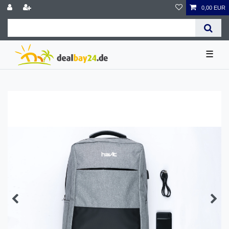
0,00 EUR
☰