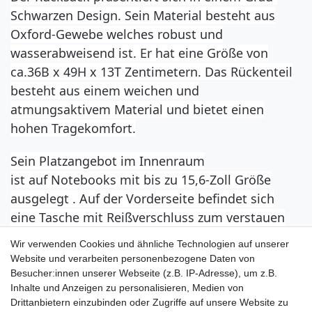
Schwarzen Design. Sein Material besteht aus
Oxford-Gewebe welches robust und
wasserabweisend ist. Er hat eine Größe von
ca.36B x 49H x 13T Zentimetern. Das Rückenteil
besteht aus einem weichen und
atmungsaktivem Material und bietet einen
hohen Tragekomfort.
Sein Platzangebot im Innenraum
ist auf Notebooks mit bis zu 15,6-Zoll Größe
ausgelegt . Auf der Vorderseite befindet sich
eine Tasche mit Reißverschluss zum verstauen
von weiteren Geräten und Gegenständen.
Wir verwenden Cookies und ähnliche Technologien auf unserer
Website und verarbeiten personenbezogene Daten von
Zum Transport gibt es Schultertragegurte sowie
Besucher:innen unserer Webseite (z.B. IP-Adresse), um z.B.
einen Griff auf der Oberseite. Am Rückenteil
Inhalte und Anzeigen zu personalisieren, Medien von
Drittanbietern einzubinden oder Zugriffe auf unsere Website zu
befindet sich ein Riemen, mit dem der Rucksack