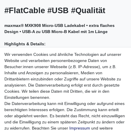
#FlatCable #USB #Qualität
maxmax® MXK908 Micro-USB Ladekabel • extra flaches
Design • USB-A zu USB Micro-B Kabel mit 1m Länge
Highlights & Details:
Stabiles "Flat Cable" zur Verminderung vom
Wir verwenden Cookies und ähnliche Technologien auf unserer
klassischen "Kabelsalat"
Website und verarbeiten personenbezogene Daten von
Hochwertiges Kabel zum Laden und Synchronisieren von
Besucher:innen unserer Webseite (z.B. IP-Adresse), um z.B.
mobilen Geräten wie z.B. Smartphones, Tablets u.v.m.
Inhalte und Anzeigen zu personalisieren, Medien von
USB-A auf Micro-USB Anschluss
Drittanbietern einzubinden oder Zugriffe auf unsere Website zu
Länge: 1 Meter
analysieren. Die Datenverarbeitung erfolgt erst durch gesetzte
Farbe: weiß
Cookies. Wir teilen diese Daten mit Dritten, die wir in den
Kabelmantel: PVC
Einstellungen benennen.
Die Datenverarbeitung kann mit Einwilligung oder aufgrund eines
Kompatibilität
: Samsung, Blackberry, HTC, sowie alle anderen
berechtigten Interesses erfolgen. Die Zustimmung kann erteilt
Smartphones und mobilen Endgeräte mit Micro-USB Schnittstelle
oder abgelehnt werden. Es besteht das Recht, nicht einzuwilligen
und die Einwilligung zu einem späteren Zeitpunkt zu ändern oder
Lieferumfang:
1x maxmax® MXK908 Micro-USB Ladekabel in
zu widerrufen. Beachten Sie unser
Impressum
und weitere