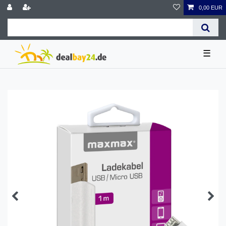
0,00 EUR
☰