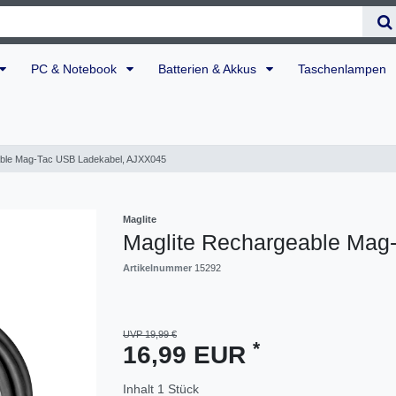
PC & Notebook
Batterien & Akkus
Taschenlampen
able Mag-Tac USB Ladekabel, AJXX045
Maglite
Maglite Rechargeable Mag
Artikelnummer
15292
UVP 19,99 €
*
16,99 EUR
Inhalt
1
Stück