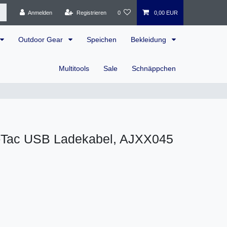
Anmelden
Registrieren
0
0,00 EUR
Outdoor Gear
Speichen
Bekleidung
Multitools
Sale
Schnäppchen
-Tac USB Ladekabel, AJXX045