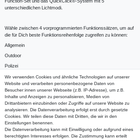
Function-Set und das QuickClick®-System mit 5
unterschiedlichen Lichtmodi.
Wähle zwischen 4 vorprogrammierten Funktionssätzen, um auf
die für Dich beste Funktionsreihenfolge zugreifen zu können:
Allgemein
Outdoor
Polizei
Taktisch
Wir verwenden Cookies und ähnliche Technologien auf unserer
Website und verarbeiten personenbezogene Daten von
Besucher:innen unserer Webseite (z.B. IP-Adresse), um z.B.
Inhalte und Anzeigen zu personalisieren, Medien von
Mit dem QuickClick® System kannst Du innerhalb des
Drittanbietern einzubinden oder Zugriffe auf unsere Website zu
Funktionssatzes auf 3 von 5 verschiedenen Lichtprogrammen
analysieren. Die Datenverarbeitung erfolgt erst durch gesetzte
wählen:
Cookies. Wir teilen diese Daten mit Dritten, die wir in den
MOMENTAN (Momentary)
Einstellungen benennen.
Die Datenverarbeitung kann mit Einwilligung oder aufgrund eines
MAX. LEISTUNG (Full Power)
berechtigten Interesses erfolgen. Die Zustimmung kann erteilt