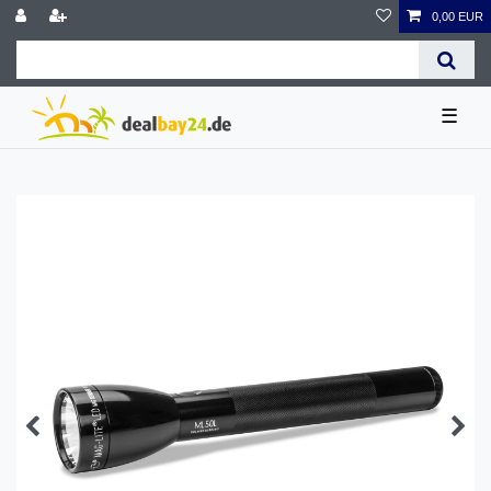
0,00 EUR
☰