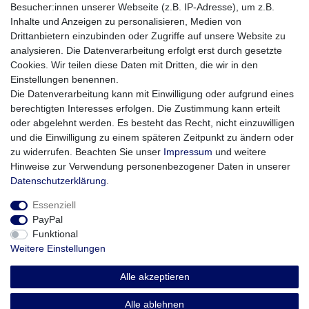
Besucher:innen unserer Webseite (z.B. IP-Adresse), um z.B.
Class 4
Inhalte und Anzeigen zu personalisieren, Medien von
Drittanbietern einzubinden oder Zugriffe auf unsere Website zu
Speicherkarte mit 4 GB Speichervolumen. Die
analysieren. Die Datenverarbeitung erfolgt erst durch gesetzte
Schreibgeschwindigkeit liegt bei bis zu 18 MB/s, die
Cookies. Wir teilen diese Daten mit Dritten, die wir in den
Lesegeschwindigkeit liegt bei mind. 10MB/s
Einstellungen benennen.
Die Datenverarbeitung kann mit Einwilligung oder aufgrund eines
Mit 4 GB
berechtigten Interesses erfolgen. Die Zustimmung kann erteilt
Lesegeschwindigkeit: 20 MB/Sek.
oder abgelehnt werden. Es besteht das Recht, nicht einzuwilligen
Schreibgeschwindigkeit: 10 MB/Sek.
und die Einwilligung zu einem späteren Zeitpunkt zu ändern oder
SD Card, SDHC Card.
zu widerrufen. Beachten Sie unser
Impressum
und weitere
Außenmaterial: Kunststoff
Hinweise zur Verwendung personenbezogener Daten in unserer
Daten­schutz­erklärung
.
Essenziell
PayPal
Funktional
Weitere Einstellungen
Impressum
Daten­schutz­erklärung
AGB
Alle akzeptieren
Widerrufs­recht
Vertrag widerrufen
Alle ablehnen