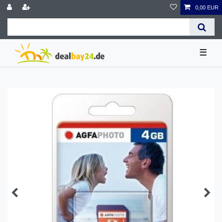
0,00 EUR
☰