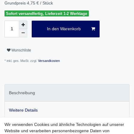
Grundpreis
4,75 € / Stück
Sofort versandfertig, Lieferzeit 1-2 Werktage
In den Warenkorb
Wunschliste
* inkl. ges. MwSt. zzgl.
Versandkosten
Beschreibung
Weitere Details
Wir verwenden Cookies und ähnliche Technologien auf unserer
Flash Card AGFAPHOTO 4 GB SDHC Karte
Website und verarbeiten personenbezogene Daten von