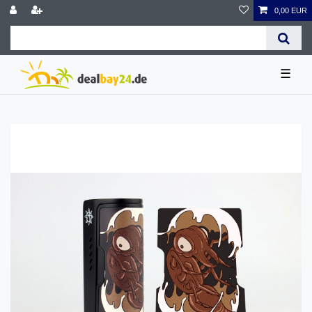
0,00 EUR
☰