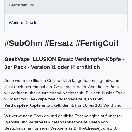
Beschreibung
Weitere Details
#SubOhm #Ersatz #FertigCoil
GeekVape ILLUSION Ersatz Verdampfer-Köpfe •
3er Pack • Version i1 oder i4 erhältlich
Auch wenn die Illusion Coils wirklich lange halten, irgendwann
lässt auch hier einmal der Geschmack nach. Aber keine Panik -
wir verfügen über ausreichend Nachschub. Für den Illusion Tank
wurden von GeekVape zwei verschiedene
0,15 Ohm
Verdampfer-Köpfe
entwickelt, den i1 (für 50 bis 180 Watt) und
den i4 (für 50 bis 260 Watt). Der i1 Coil besteht aus einer einzigen
Wir verwenden Cookies und ähnliche Technologien auf unserer
großen Wicklung für etwas "mehr Geschmack", der i4 hingegen
Website und verarbeiten personenbezogene Daten von
verfügt über 4 Wicklungen für eine "größere Dampfproduktion".
Besucher:innen unserer Webseite (z.B. IP-Adresse), um z.B.