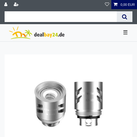
0,00 EUR
☰