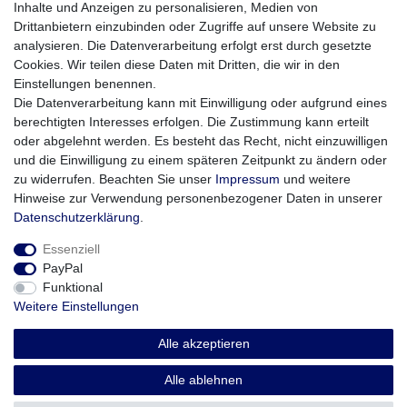
Inhalte und Anzeigen zu personalisieren, Medien von
Highlights & technische Details:
Drittanbietern einzubinden oder Zugriffe auf unsere Website zu
Neueste Cloud Coils von GeekVape
analysieren. Die Datenverarbeitung erfolgt erst durch gesetzte
Optimale Wicklung der i1 und i4 Coils
Cookies. Wir teilen diese Daten mit Dritten, die wir in den
Widerstand: 1,5 Ohm
Einstellungen benennen.
Empfohlener Watt-Bereich
Die Datenverarbeitung kann mit Einwilligung oder aufgrund eines
i1: 50 Watt bis 180 Watt
berechtigten Interesses erfolgen. Die Zustimmung kann erteilt
i4: 50 Watt bis 260 Watt
oder abgelehnt werden. Es besteht das Recht, nicht einzuwilligen
und die Einwilligung zu einem späteren Zeitpunkt zu ändern oder
Lieferumfang:
3 Stück GeekVape ILLUSION Coils in der
zu widerrufen. Beachten Sie unser
Impressum
und weitere
gewählten Variante
Hinweise zur Verwendung personenbezogener Daten in unserer
Daten­schutz­erklärung
.
Essenziell
PayPal
Funktional
Weitere Einstellungen
Impressum
Daten­schutz­erklärung
AGB
Alle akzeptieren
Widerrufs­recht
Vertrag widerrufen
Alle ablehnen